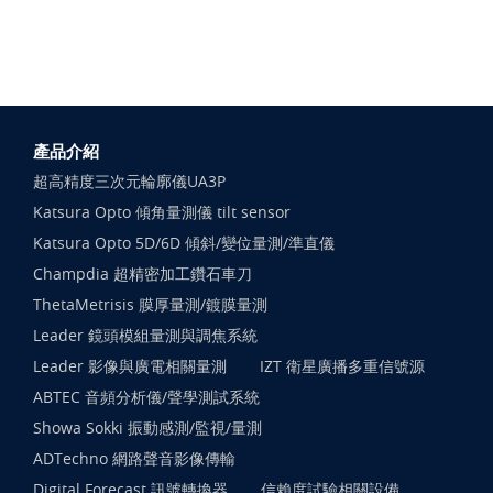
產品介紹
超高精度三次元輪廓儀UA3P
Katsura Opto 傾角量測儀 tilt sensor
Katsura Opto 5D/6D 傾斜/變位量測/準直儀
Champdia 超精密加工鑽石車刀
ThetaMetrisis 膜厚量測/鍍膜量測
Leader 鏡頭模組量測與調焦系統
Leader 影像與廣電相關量測
IZT 衛星廣播多重信號源
ABTEC 音頻分析儀/聲學測試系統
Showa Sokki 振動感測/監視/量測
ADTechno 網路聲音影像傳輸
Digital Forecast 訊號轉換器
信賴度試驗相關設備