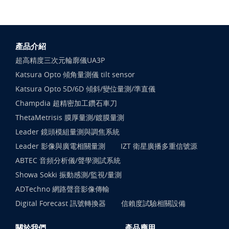
產品介紹
超高精度三次元輪廓儀UA3P
Katsura Opto 傾角量測儀 tilt sensor
Katsura Opto 5D/6D 傾斜/變位量測/準直儀
Champdia 超精密加工鑽石車刀
ThetaMetrisis 膜厚量測/鍍膜量測
Leader 鏡頭模組量測與調焦系統
Leader 影像與廣電相關量測
IZT 衛星廣播多重信號源
ABTEC 音頻分析儀/聲學測試系統
Showa Sokki 振動感測/監視/量測
ADTechno 網路聲音影像傳輸
Digital Forecast 訊號轉換器
信賴度試驗相關設備
關於我們
產品應用