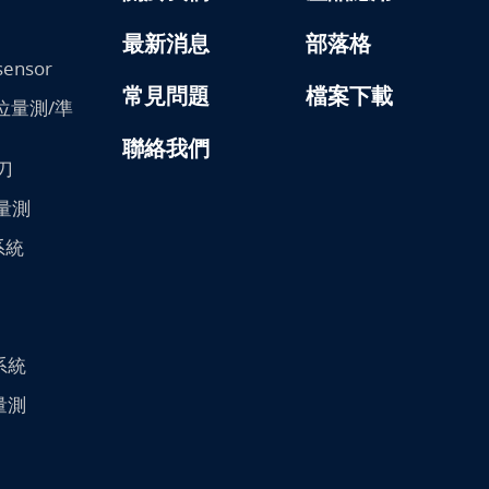
最新消息
部落格
sensor
常見問題
檔案下載
/變位量測/準
聯絡我們
刀
膜量測
系統
系統
/量測