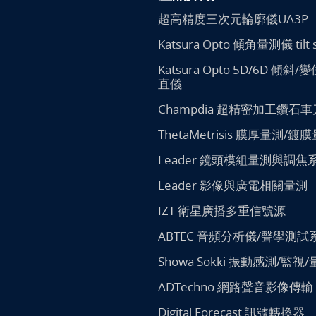
超高精度三次元輪廓儀UA3P
Katsura Opto 傾角量測儀 tilt 
Katsura Opto 5D/6D 傾斜
直儀
Champdia 超精密加工鑽石車
ThetaMetrisis 膜厚量測/鍍
Leader 鏡頭模組量測與調焦
Leader 影像與廣電相關量測
IZT 衛星廣播多重信號源
ABTEC 音頻分析儀/聲學測試
Showa Sokki 振動感測/監視
ADTechno 網路聲音影像傳輸
Digital Forecast 訊號轉換器