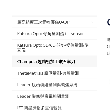
超高精度三次元輪廓儀UA3P
Katsura Opto 傾角量測儀 tilt sensor
Katsura Opto 5D/6D 傾斜/變位量測/準
直儀
Champdia 超精密加工鑽石車刀
ThetaMetrisis 膜厚量測/鍍膜量測
Leader 鏡頭模組量測與調焦系統
Leader 影像與廣電相關量測
IZT 衛星廣播多重信號源