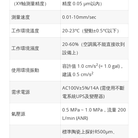
（XY軸測量精度）
精度 0.05 µm以內）
測量速度
0.01-10mm/sec
工作環境溫度
20-23°C（變動±0.5°C以下）
20-60%（空調風不能直接吹到
工作環境濕度
設備上）
容許值 1.0 cm/
(= 1.0 gal)，
2
s
使用環境振動
建議 0.5 cm/
2
s
AC100V±5%/14A (需使用不斷
需求電源
電系統UPS及變壓器)
0.5 MPa ~ 1.0 MPa，流量 200
氣壓源
L/min (ANR)
標準陶瓷上探針R500µm、