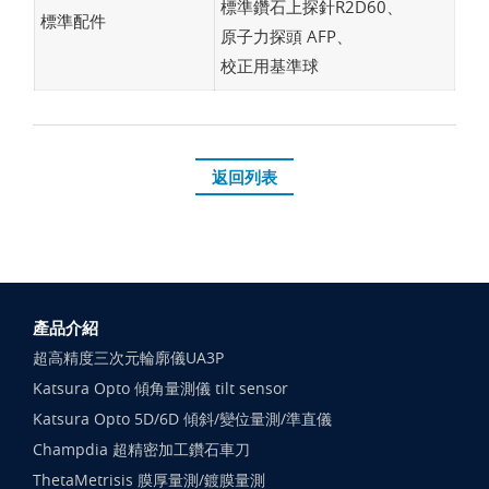
標準鑽石上探針R2D60、
標準配件
原子力探頭 AFP、
校正用基準球
返回列表
產品介紹
超高精度三次元輪廓儀UA3P
Katsura Opto 傾角量測儀 tilt sensor
Katsura Opto 5D/6D 傾斜/變位量測/準直儀
Champdia 超精密加工鑽石車刀
ThetaMetrisis 膜厚量測/鍍膜量測