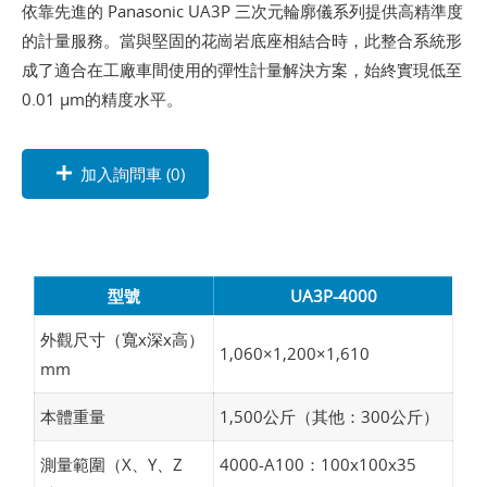
依靠先進的 Panasonic UA3P 三次元輪廓儀系列提供高精準度
的計量服務。當與堅固的花崗岩底座相結合時，此整合系統形
成了適合在工廠車間使用的彈性計量解決方案，始終實現低至
0.01 µm的精度水平。
加入詢問車 (
0
)
型號
UA3P-4000
外觀尺寸（寬x深x高）
1,060×1,200×1,610
mm
本體重量
1,500公斤（其他：300公斤）
測量範圍（X、Y、Z
4000-A100：100x100x35