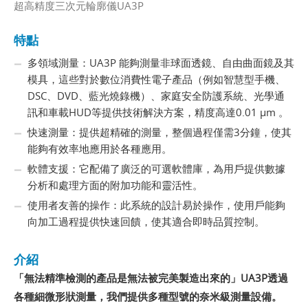
超高精度三次元輪廓儀UA3P
特點
多領域測量：UA3P 能夠測量非球面透鏡、自由曲面鏡及其
模具，這些對於數位消費性電子產品（例如智慧型手機、
DSC、DVD、藍光燒錄機）、家庭安全防護系統、光學通
訊和車載HUD等提供技術解決方案，精度高達0.01 µm 。
快速測量：提供超精確的測量，整個過程僅需3分鐘，使其
能夠有效率地應用於各種應用。
軟體支援：它配備了廣泛的可選軟體庫，為用戶提供數據
分析和處理方面的附加功能和靈活性。
使用者友善的操作：此系統的設計易於操作，使用戶能夠
向加工過程提供快速回饋，使其適合即時品質控制。
介紹
「無法精準檢測的產品是無法被完美製造出來的」UA3P
透過
各種細微形狀測量，我們提供多種型號的奈米級測量設備。