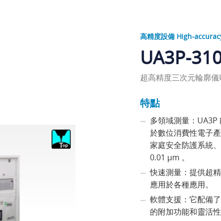
高精度設備 High-accuracy
UA3P-31
超高精度三次元輪廓儀U
特點
多領域測量：UA3
於數位消費性電子產
家庭安全防護系統、
0.01 µm 。
快速測量：提供超精
應用於各種應用。
軟體支援：它配備了
的附加功能和靈活性