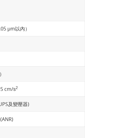
.05 µm以內）
上）
.5 cm/
2
s
統UPS及變壓器)
 (ANR)