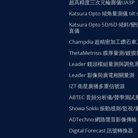
超高精度三次元輪廓儀UA3P
Katsura Opto 傾角量測儀 tilt 
Katsura Opto 5D/6D 傾斜
直儀
Champdia 超精密加工鑽石車
ThetaMetrisis 膜厚量測/鍍
Leader 鏡頭模組量測與調焦
Leader 影像與廣電相關量測
IZT 衛星廣播多重信號源
ABTEC 音頻分析儀/聲學測試
Showa Sokki 振動感測/監視
ADTechno 網路聲音影像傳輸
Digital Forecast 訊號轉換器