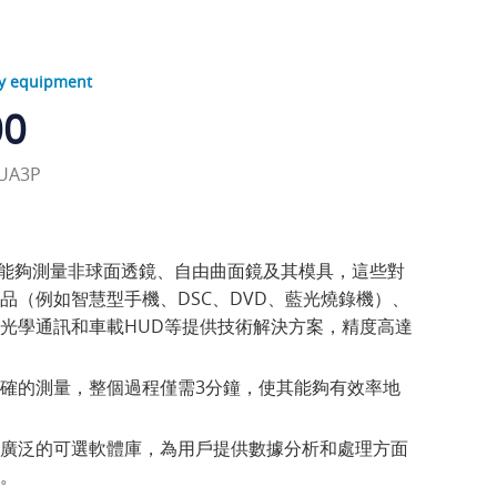
 equipment
00
A3P
P 能夠測量非球面透鏡、自由曲面鏡及其模具，這些對
品（例如智慧型手機、DSC、DVD、藍光燒錄機）、
光學通訊和車載HUD等提供技術解決方案，精度高達
確的測量，整個過程僅需3分鐘，使其能夠有效率地
廣泛的可選軟體庫，為用戶提供數據分析和處理方面
。