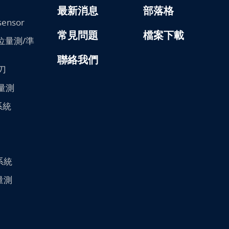
最新消息
部落格
sensor
常見問題
檔案下載
/變位量測/準
聯絡我們
刀
膜量測
系統
系統
/量測