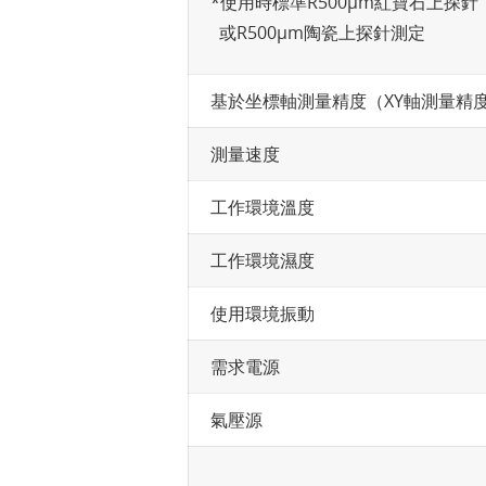
*使用時標準R500µm紅寶石上探針
或R500µm陶瓷上探針測定
基於坐標軸測量精度（XY軸測量精
測量速度
工作環境溫度
工作環境濕度
使用環境振動
需求電源
氣壓源