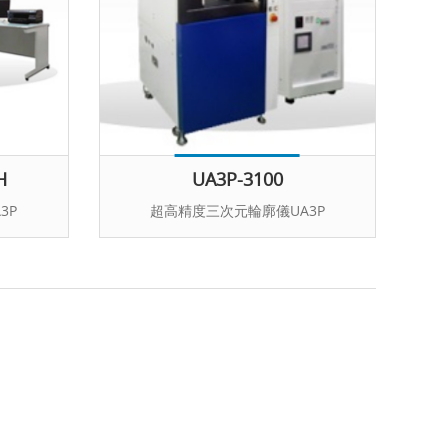
H
UA3P-3100
3P
超高精度三次元輪廓儀UA3P