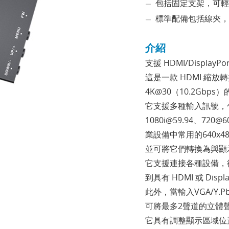
包括固定支架，可輕
標準配備包括線夾，
介紹
支援 HDMI/Display
這是一款 HDMI 縮
4K@30（10.2Gbps
它支援多種輸入訊號，包括
1080i@59.94、720
業設備中常用的640x48
並可將它們轉換為與顯
它支援連接各種設備，
到具有 HDMI 或 Displ
此外，當輸入VGA/Y.
可將最多2聲道的立體
它具有調整顯示區域位