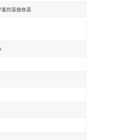
新）/遙控器接收器
A