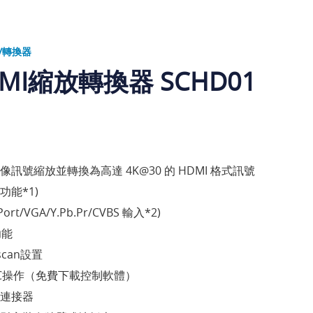
/轉換器
MI縮放轉換器 SCHD01
訊號縮放並轉換為高達 4K@30 的 HDMI 格式訊號
能*1)
ort/VGA/Y.Pb.Pr/CVBS 輸入*2)
功能
scan設置
PC操作（免費下載控制軟體）
連接器