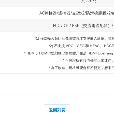
約270克
AC轉接器/遙控器/支架x2/防滑橡膠腳x2/
FCC / CE / PSE（交流電適配器）/
*1) 僅當輸入類比影像訊號時才支援嵌入影像。聲音
*2) 不支援 ARC、CEC 和 HEAC。 HD
* HDMI、HDMI 標誌和HD多媒體介面是 HDMI Licensi
* 不保證所有設備都能正常運作
* 為了改進，規格可能會有所變更，恕不
返回列表