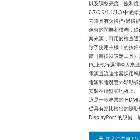
以及調整亮度、飽和度
0.7/0.9/1.1/1
它還具有欠掃描/過掃
像時的閃爍和模糊，從
案來源，可用於檢查透
除了使用主機上的按鈕
體（轉換器設定工具）透
PC上執行選擇輸入來
電源直流連接器採用螺
電源和電纜意外鬆動或
安裝在牆壁和地板上。
這是一款專業的 HDM
從具有類比輸出的攝影機
DisplayPort 的設備
加入詢問車 (
0
)