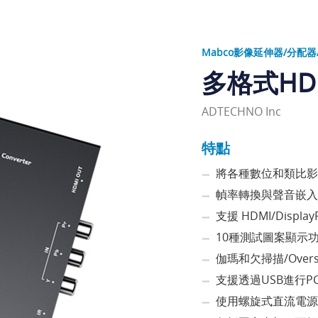
Mabco影像延伸器/分配器
多格式HD
ADTECHNO Inc
特點
將各種數位和類比影像
幀率轉換與聲音嵌入功
支援 HDMI/DisplayP
10種測試圖案顯示
伽瑪和欠掃描/Over
支援透過USB進行
使用螺旋式直流電源