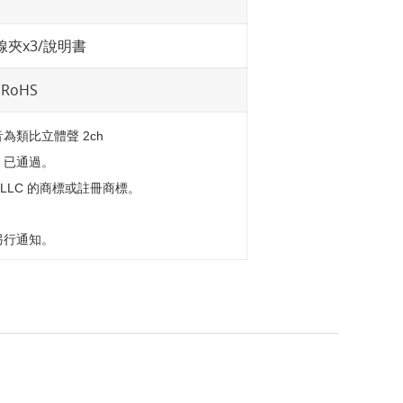
線夾x3/說明書
 RoHS
為類比立體聲 2ch
CP 已通過。
ng LLC 的商標或註冊商標。
。
另行通知。