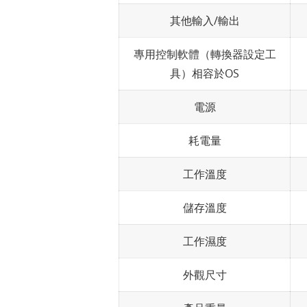
其他輸入/輸出
專用控制軟體（轉換器設定工
具）相容於OS
電源
耗電量
工作溫度
儲存溫度
工作濕度
外觀尺寸