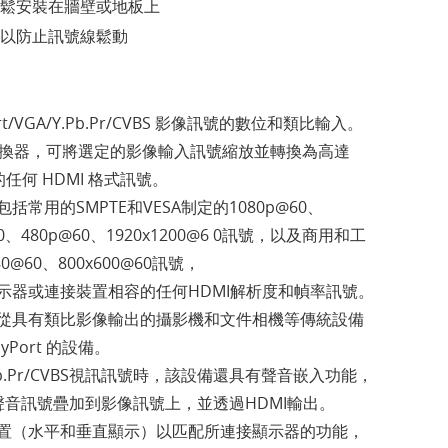
鬆安裝在牆壁或地板上
以防止訊號線鬆動
Port/VGA/Y.Pb.Pr/CVBS 影像訊號的數位和類比輸入。
放轉換器，可將選定的影像輸入訊號縮放並轉換為高達
）的任何 HDMI 格式訊號。
常用的SMPTE和VESA制定的1080p@60、
@60、480p@60、1920x1200@6 0訊號，以及商用和工
0@60、800x600@60訊號，
示器或連接裝置相容的任何HDMI解析度和幀率訊號。
從具有類比影像輸出的攝影機和文件相機等傳統設備
ayPort 的設備。
Pb.Pr/CVBS視訊訊號時，該設備還具有聲音嵌入功能，
聲音訊號疊加到影像訊號上，並透過HDMI輸出。
置（水平和垂直顯示）以匹配所連接顯示器的功能，