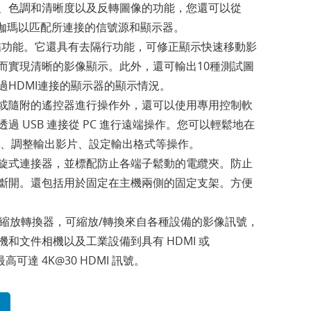
、色調和清晰度以及反轉圖像的功能，您還可以從
.3 中選擇伽瑪以匹配所連接的信號源和顯示器。
描功能。它還具有去隔行功能，可修正顯示快速移動影
而實現清晰的影像顯示。此外，還可輸出10種測試圖
過HDMI連接的顯示器的顯示情況。
或隨附的遙控器進行操作外，還可以使用專用控制軟
過 USB 連接從 PC 進行遠端操作。您可以輕鬆地在
源、調整輸出影片、設定輸出格式等操作。
旋式連接器，並標配防止各端子鬆動的電纜夾。防止
斷開。還包括用於固定在主機兩側的固定支架。方便
I 縮放轉換器，可縮放/轉換來自各種設備的影像訊號，
和文件相機以及工業設備到具有 HDMI 或
，最高可達 4K@30 HDMI 訊號。