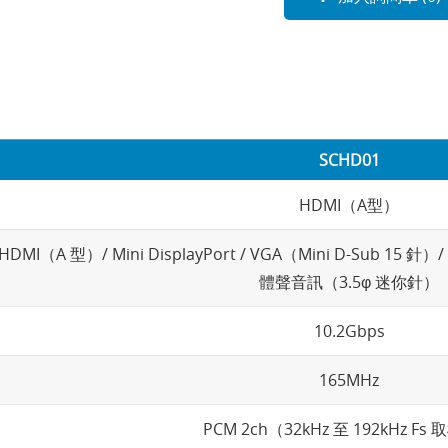
SCHD01
HDMI（A型）
HDMI（A 型）/ Mini DisplayPort / VGA（Mini D-Sub 15 針
體聲音訊（3.5φ 迷你針）
10.2Gbps
165MHz
PCM 2ch（32kHz 至 192kHz Fs