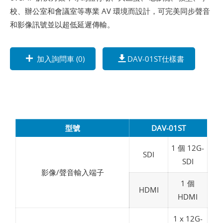
校、辦公室和會議室等專業 AV 環境而設計，可完美同步聲音
和影像訊號並以超低延遲傳輸。
加入詢問車 (
0
)
DAV-01ST仕樣書
型號
DAV-01ST
1 個 12G-
SDI
SDI
影像/聲音輸入端子
1 個
HDMI
HDMI
1 x 12G-