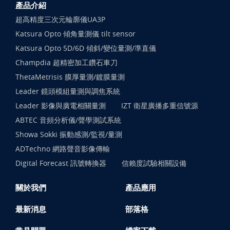
產品介紹
超高精度三次元輪廓儀UA3P
Katsura Opto 傾角量測儀 tilt sensor
Katsura Opto 5D/6D 傾斜/變位量測/準直儀
Champdia 超精密加工鑽石車刀
ThetaMetrisis 膜厚量測/鍍膜量測
Leader 鏡頭模組量測與調焦系統
Leader 影像與廣電相關量測
IZT 衛星廣播多重信號源
ABTEC 音頻分析儀/聲學測試系統
Showa Sokki 振動感測/監視/量測
ADTechno 網路聲音影像傳輸
Digital Forecast 訊號轉換器
信賴度試驗相關設備
關於我們
產品應用
最新消息
部落格