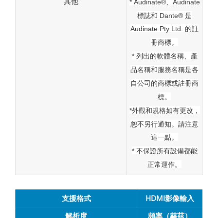
其他
* Audinate®、Audinate
標誌和 Dante® 是
Audinate Pty Ltd. 的註
冊商標。
* 列出的軟體名稱、產
品名稱和服務名稱是各
自公司的商標或註冊商
標。
*外觀和規格如有更改，
恕不另行通知。請注意
這一點。
* 不保證所有設備都能
正常運作。
支援格式
HDMI影像輸入
解析度
頻率（赫茲）