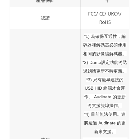
產品保固
一年
FCC/ CE/ UKCA/
認證
RoHS
*1) 為確保互通性，編
碼器和解碼器必須使用
相同的影像編解碼器。
*2) Dante設定功能將透
過韌體更新不時更新。
*3) 只有最早連接的
USB HID 終端才會運
作。 Audinate 的更新
將支援雙埠操作。
*4) 目前無法使用。這
將透過 Audinate 的更
新來支援。