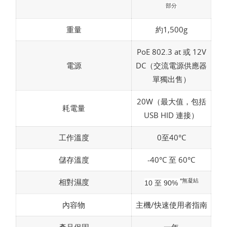
部分
重量
約1,500g
PoE 802.3 at 或 12V
電源
DC（交流電源供應器
單獨出售）
20W（最大值，包括
耗電量
USB HID 連接）
工作溫度
0至40°C
儲存溫度
-40°C 至 60°C
相對濕度
*無凝結
10 至 90%
內容物
主機/快速使用者指南