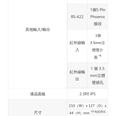
1個5 PIn
RS-422
Phoenix
接頭
其他輸入/輸出
1個
紅外線輸
3.5mm立
入
體聲介
*4
面
1 個 3.5
紅外線輸
mm立體
出
聲插孔
液晶面板
2.0吋 IPS
210（W）x 127（D）x
尺寸
*不包括突出
44（H）mm