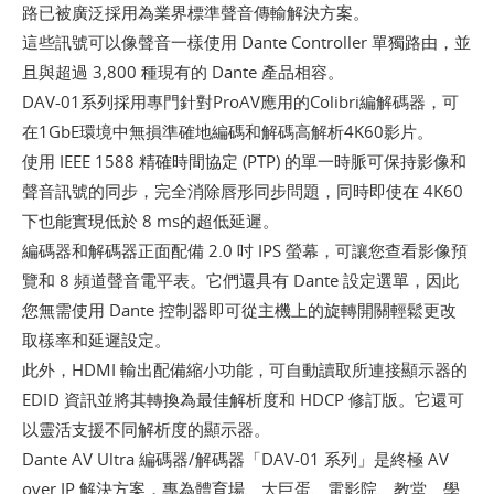
路已被廣泛採用為業界標準聲音傳輸解決方案。
這些訊號可以像聲音一樣使用 Dante Controller 單獨路由，並
且與超過 3,800 種現有的 Dante 產品相容。
DAV-01系列採用專門針對ProAV應用的Colibri編解碼器，可
在1GbE環境中無損準確地編碼和解碼高解析4K60影片。
使用 IEEE 1588 精確時間協定 (PTP) 的單一時脈可保持影像和
聲音訊號的同步，完全消除唇形同步問題，同時即使在 4K60
下也能實現低於 8 ms的超低延遲。
編碼器和解碼器正面配備 2.0 吋 IPS 螢幕，可讓您查看影像預
覽和 8 頻道聲音電平表。它們還具有 Dante 設定選單，因此
您無需使用 Dante 控制器即可從主機上的旋轉開關輕鬆更改
取樣率和延遲設定。
此外，HDMI 輸出配備縮小功能，可自動讀取所連接顯​​示器的
EDID 資訊並將其轉換為最佳解析度和 HDCP 修訂版。它還可
以靈活支援不同解析度的顯示器。
Dante AV Ultra 編碼器/解碼器「DAV-01 系列」是終極 AV
over IP 解決方案，專為體育場、大巨蛋、電影院、教堂、學