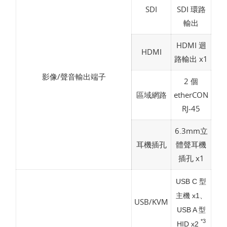
SDI
SDI 環路
輸出
HDMI 迴
HDMI
路輸出 x1
影像/聲音輸出端子
2 個
區域網路
etherCON
RJ-45
6.3mm立
耳機插孔
體聲耳機
插孔 x1
USB C 型
主機 x1、
USB/KVM
USB A 型
*3
HID x2