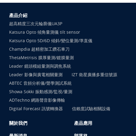
產品介紹
超高精度三次元輪廓儀UA3P
Katsura Opto 傾角量測儀 tilt sensor
Katsura Opto 5D/6D 傾斜/變位量測/準直儀
Champdia 超精密加工鑽石車刀
ThetaMetrisis 膜厚量測/鍍膜量測
Leader 鏡頭模組量測與調焦系統
Leader 影像與廣電相關量測
IZT 衛星廣播多重信號源
ABTEC 音頻分析儀/聲學測試系統
Showa Sokki 振動感測/監視/量測
ADTechno 網路聲音影像傳輸
Digital Forecast 訊號轉換器
信賴度試驗相關設備
關於我們
產品應用
最新消息
部落格