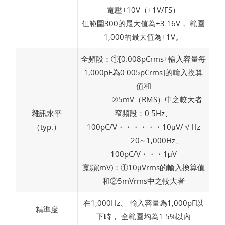
電壓+10V（+1V/FS）
但範圍300的最大值為+3.16V， 範圍
1,000的最大值為+1V。
全頻段：①[0.008pCrms+輸入容量每
1,000pF為0.005pCrms]的輸入換算
值和
②5mV（RMS）中之較大者
雜訊水平
窄頻段：0.5Hz、
（typ.）
100pC/V・・・・・・10μV/ √ Hz
20∼1,000Hz、
100pC/V・・・1μV
寬頻(mV)：①10μVrms的輸入換算值
和②5mVrms中之較大者
在1,000Hz、 輸入容量為1,000pF以
精準度
下時， 全範圍均為1.5%以內