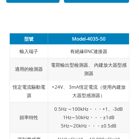
型號
Model-4035-50
輸入端子
有絕緣BNC連接器
電荷輸出型檢測器、 內建放大器型感
適用的檢測器
測器
恆定電流驅動電
+24V、 3mA恆定電流（使用內建放
源
大器型感測器）
0.5Hz ∼100kHz・・・+1、-3dB
頻率特性
1Hz∼50kHz・・・±1dB
5Hz∼20kHz・・・±0.5dB