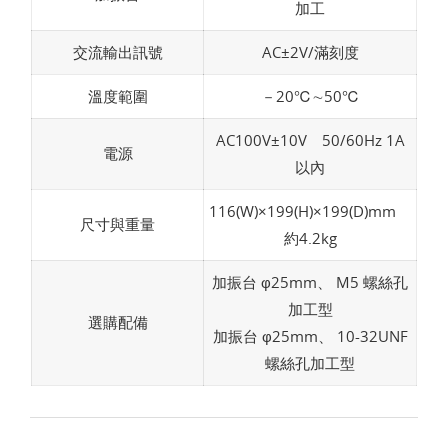
加工
交流輸出訊號
AC±2V/滿刻度
溫度範圍
－20℃∼50℃
AC100V±10V 50/60Hz 1A
電源
以內
116(W)×199(H)×199(D)mm
尺寸與重量
約4.2kg
加振台 φ25mm、 M5 螺絲孔
加工型
選購配備
加振台 φ25mm、 10-32UNF
螺絲孔加工型