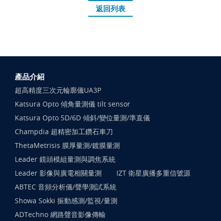
返回列表
產品介紹
超高精度三次元輪廓儀UA3P
Katsura Opto 傾角量測儀 tilt sensor
Katsura Opto 5D/6D 傾斜/變位量測/準直儀
Champdia 超精密加工鑽石車刀
ThetaMetrisis 膜厚量測/鍍膜量測
Leader 鏡頭模組量測與調焦系統
Leader 影像與廣電相關量測
IZT 衛星廣播多重信號源
ABTEC 音頻分析儀/聲學測試系統
Showa Sokki 振動感測/監視/量測
ADTechno 網路聲音影像傳輸