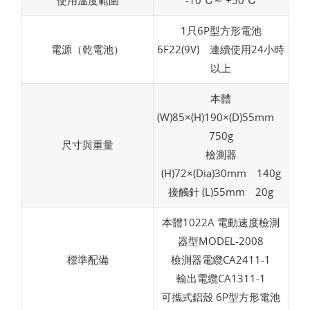
使用溫度範圍
-10℃∼ +50℃
1只6P型方形電池
電源（乾電池）
6F22(9V) 連續使用24小時
以上
本體
(W)85×(H)190×(D)55mm
750g
尺寸與重量
檢測器
(H)72×(Dia)30mm 140g
接觸針 (L)55mm 20g
本體1022A 電動速度檢測
器型MODEL-2008
標準配備
檢測器電纜CA2411-1
輸出電纜CA1311-1
可攜式鋁殼 6P型方形電池