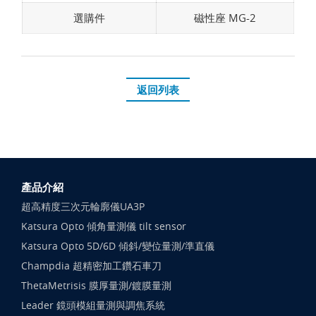
選購件
磁性座 MG-2
返回列表
產品介紹
超高精度三次元輪廓儀UA3P
Katsura Opto 傾角量測儀 tilt sensor
Katsura Opto 5D/6D 傾斜/變位量測/準直儀
Champdia 超精密加工鑽石車刀
ThetaMetrisis 膜厚量測/鍍膜量測
Leader 鏡頭模組量測與調焦系統