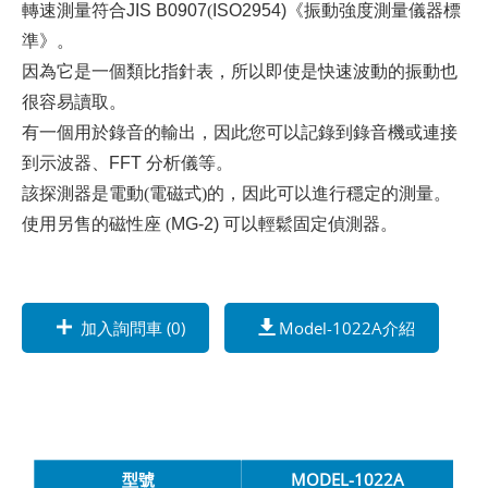
轉速測量符合
JIS B0907
(
ISO2954)
《振動強度測量儀器標
準》。
因為它是一個類比指針表，所以即使是快速波動的振動也
很容易讀取。
有一個用於錄音的輸出，因此您可以記錄到錄音機或連接
到示波器、
FFT
分析儀等。
該探測器是電動(電磁式)的，因此可以進行穩定的測量。
使用另售的磁性座 (
MG-2)
可以輕鬆固定偵測器。
加入詢問車 (
0
)
Model-1022A介紹
型號
MODEL-1022A