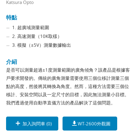
Katsura Opto
特點
1. 超廣域測量範圍
2. 高速測量（10K取樣）
3. 模擬（±5V）測量數據輸出
介紹
是否可以測量超過±1度測量範圍的廣角傾角？該產品是根據客
戶要求開發的。傳統的廣角測量需要使用三個位移計測量三個
點的高度，然後將其轉換為角度。然而，這種方法需要三個位
移計、安裝空間以及一定尺寸的目標，因此無法測量小目標。
我們透過使用自動準直儀方法的產品解決了這個問題。
加入詢問車 (
0
)
WT-2600外觀圖