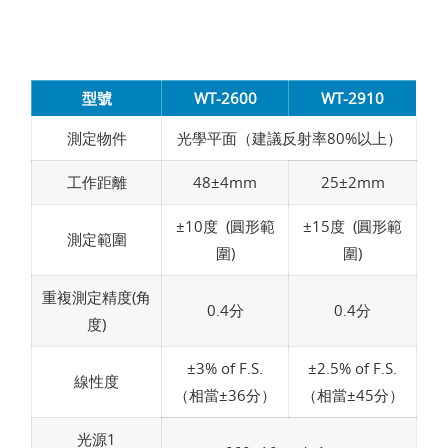
型號
WT-2600
WT-2910
測定物件
光學平面（建議反射率80%以上）
工作距離
48±4mm
25±2mm
±10度 (圓形範
±15度 (圓形範
測定範圍
圍)
圍)
重複測定精度(角
0.4分
0.4分
度)
±3% of F.S.
±2.5% of F.S.
線性度
（相當±36分）
（相當±45分）
光源1