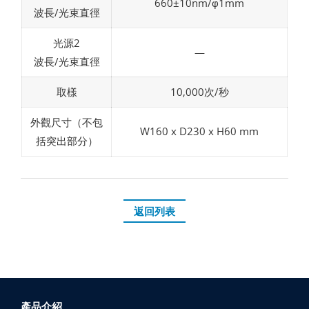
660±10nm/φ1mm
波長/光束直徑
光源2
—
波長/光束直徑
取樣
10,000次/秒
外觀尺寸（不包
W160 x D230 x H60 mm
括突出部分）
返回列表
產品介紹