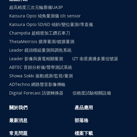
超高精度三次元輪廓儀UA3P
Katsura Opto 傾角量測儀 tilt sensor
Katsura Opto 5D/6D 傾斜/變位量測/準直儀
Champdia 超精密加工鑽石車刀
ThetaMetrisis 膜厚量測/鍍膜量測
Leader 鏡頭模組量測與調焦系統
Leader 影像與廣電相關量測
IZT 衛星廣播多重信號源
ABTEC 音頻分析儀/聲學測試系統
Showa Sokki 振動感測/監視/量測
ADTechno 網路聲音影像傳輸
Digital Forecast 訊號轉換器
信賴度試驗相關設備
關於我們
產品應用
最新消息
部落格
常見問題
檔案下載